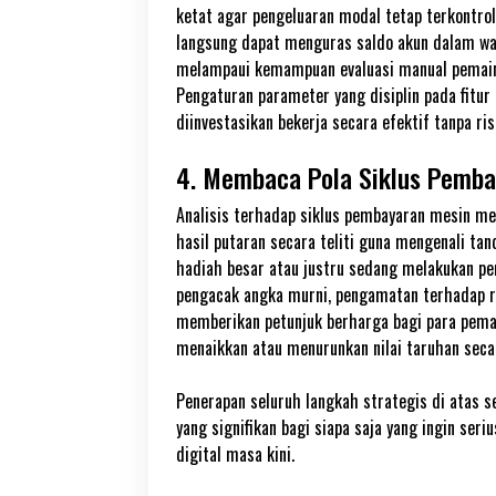
ketat agar pengeluaran modal tetap terkontrol
langsung dapat menguras saldo akun dalam wa
melampaui kemampuan evaluasi manual pemain 
Pengaturan parameter yang disiplin pada fitu
diinvestasikan bekerja secara efektif tanpa ri
4. Membaca Pola Siklus Pemba
Analisis terhadap siklus pembayaran mesin me
hasil putaran secara teliti guna mengenali t
hadiah besar atau justru sedang melakukan p
pengacak angka murni, pengamatan terhadap ri
memberikan petunjuk berharga bagi para pema
menaikkan atau menurunkan nilai taruhan secar
Penerapan seluruh langkah strategis di atas 
yang signifikan bagi siapa saja yang ingin ser
digital masa kini.