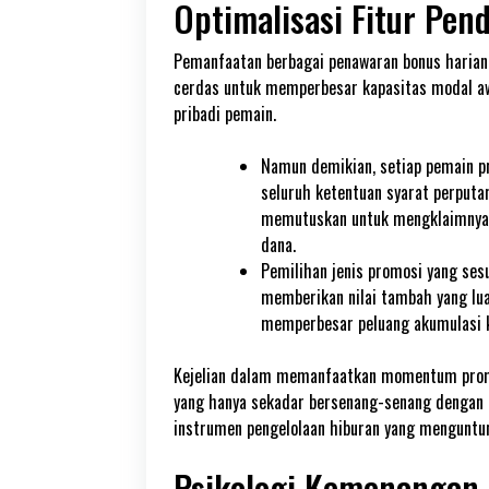
Optimalisasi Fitur Pen
Pemanfaatan berbagai penawaran bonus harian 
cerdas untuk memperbesar kapasitas modal aw
pribadi pemain.
Namun demikian, setiap pemain p
seluruh ketentuan syarat perputa
memutuskan untuk mengklaimnya 
dana.
Pemilihan jenis promosi yang ses
memberikan nilai tambah yang lu
memperbesar peluang akumulasi ke
Kejelian dalam memanfaatkan momentum prom
yang hanya sekadar bersenang-senang dengan 
instrumen pengelolaan hiburan yang menguntu
Psikologi Kemenangan 