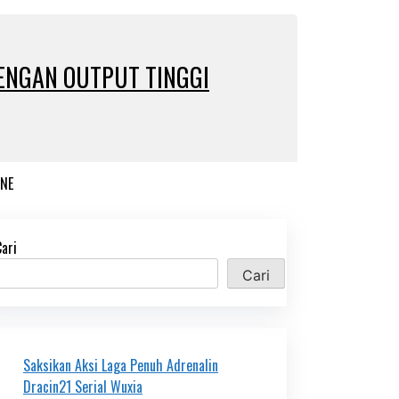
DENGAN OUTPUT TINGGI
INE
Cari
Cari
Saksikan Aksi Laga Penuh Adrenalin
Dracin21 Serial Wuxia