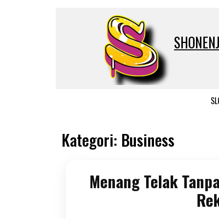
Skip
to
content
SHONENJ
SL
Kategori:
Business
Menang Telak Tanpa 
Re