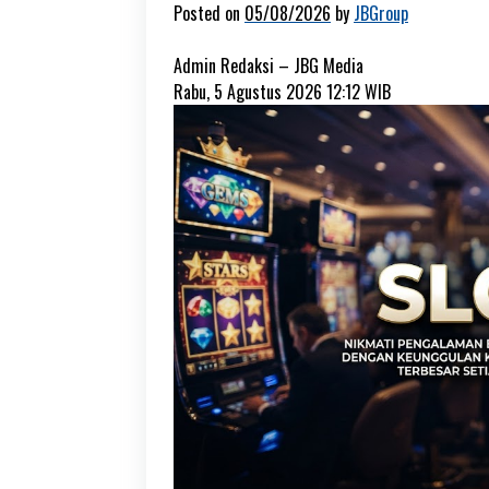
Posted on
05/08/2026
by
JBGroup
Admin Redaksi –
JBG Media
Rabu, 5 Agustus 2026 12:12 WIB