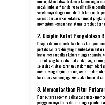
menunjukkan bahwa frekuensi kemenangan mung
pecah, imbalan finansial yang dihasilkan bern
sebelumnya dengan mudah. Oleh karena itu, pe
cermat berdasarkan ketahanan modal jangka p
momentum kemenangan utama tersebut berhasil
2. Disiplin Ketat Pengelolaan 
Disiplin dalam menetapkan batas kerugian har
pertahanan terakhir yang membedakan antara s
hanya mengandalkan keberuntungan semata. Ket
terbaik yang harus diambil adalah segera m
seluruh aktivitas taruhan untuk menghindari
mental yang dingin, terukur, serta tidak mud
beruntun akan menjaga kestabilan finansial se
3. Memanfaatkan Fitur Putaran
Fitur putaran otomatis dirancang untuk membe
penggunaannya harus diatur dengan pembatasa