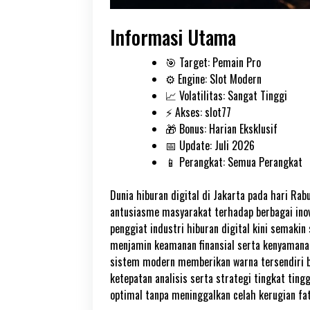
Informasi Utama
🎯 Target: Pemain Pro
⚙️ Engine: Slot Modern
📈 Volatilitas: Sangat Tinggi
⚡ Akses: slot77
🎁 Bonus: Harian Eksklusif
📅 Update: Juli 2026
📱 Perangkat: Semua Perangkat
Dunia hiburan digital di Jakarta pada hari Ra
antusiasme masyarakat terhadap berbagai inov
penggiat industri hiburan digital kini semakin
menjamin keamanan finansial serta kenyamanan
sistem modern memberikan warna tersendiri b
ketepatan analisis serta strategi tingkat tin
optimal tanpa meninggalkan celah kerugian fata