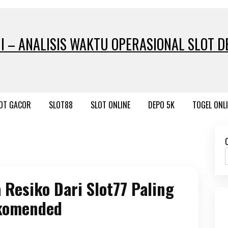
I – ANALISIS WAKTU OPERASIONAL SLOT 
OT GACOR
SLOT88
SLOT ONLINE
DEPO 5K
TOGEL ONL
Resiko Dari Slot77 Paling
komended