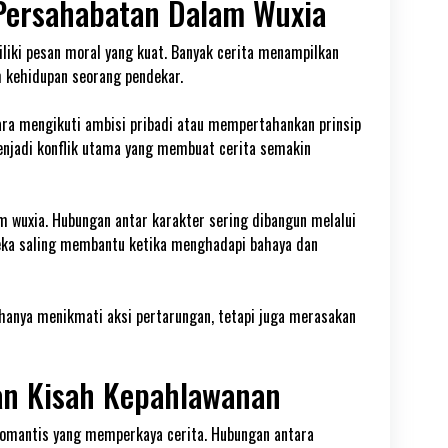
Persahabatan Dalam Wuxia
miliki pesan moral yang kuat. Banyak cerita menampilkan
m kehidupan seorang pendekar.
ra mengikuti ambisi pribadi atau mempertahankan prinsip
menjadi konflik utama yang membuat cerita semakin
m wuxia. Hubungan antar karakter sering dibangun melalui
reka saling membantu ketika menghadapi bahaya dan
hanya menikmati aksi pertarungan, tetapi juga merasakan
n Kisah Kepahlawanan
romantis yang memperkaya cerita. Hubungan antara