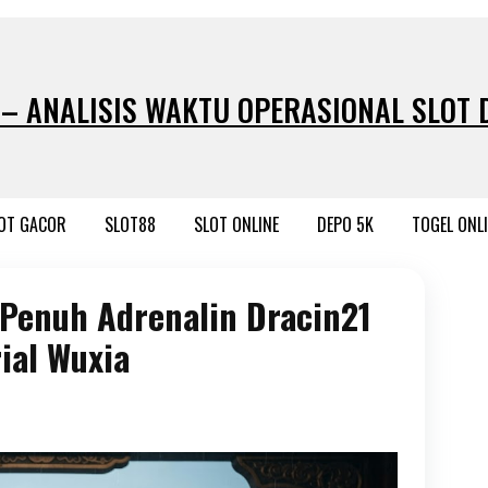
 – ANALISIS WAKTU OPERASIONAL SLOT 
OT GACOR
SLOT88
SLOT ONLINE
DEPO 5K
TOGEL ONL
 Penuh Adrenalin Dracin21
ial Wuxia