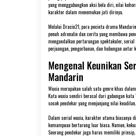
yang menggabungkan aksi bela diri, nilai kehor
karakter dalam menemukan jati dirinya.
Melalui Dracin21, para pecinta drama Mandarin
penuh adrenalin dan cerita yang membawa pen
mengandalkan pertarungan spektakuler, seria
perjuangan, pengorbanan, dan hubungan antar 
Mengenal Keunikan Ser
Mandarin
Wuxia merupakan salah satu genre khas dalam 
Kata wuxia sendiri berasal dari gabungan kata
sosok pendekar yang menjunjung nilai keadilan.
Dalam serial wuxia, karakter utama biasanya 
kemampuan bertarung luar biasa. Namun, kekuat
Seorang pendekar juga harus memiliki prinsip