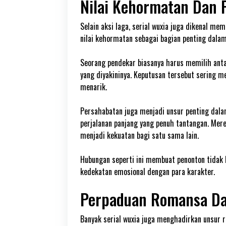
Nilai Kehormatan Dan 
Selain aksi laga, serial wuxia juga dikenal me
nilai kehormatan sebagai bagian penting dala
Seorang pendekar biasanya harus memilih anta
yang diyakininya. Keputusan tersebut sering 
menarik.
Persahabatan juga menjadi unsur penting dala
perjalanan panjang yang penuh tantangan. Me
menjadi kekuatan bagi satu sama lain.
Hubungan seperti ini membuat penonton tidak 
kedekatan emosional dengan para karakter.
Perpaduan Romansa Da
Banyak serial wuxia juga menghadirkan unsur 