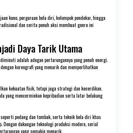
aan kuno, perguruan bela diri, kelompok pendekar, hingga
tradisional dan cerita penuh aksi membuat genre ini
njadi Daya Tarik Utama
 diminati adalah adegan pertarungannya yang penuh energi.
g dengan koreografi yang menarik dan memperlihatkan
an kekuatan fisik, tetapi juga strategi dan kecerdikan.
eda yang mencerminkan kepribadian serta latar belakang
 seperti pedang dan tombak, serta teknik bela diri khas
p. Dengan dukungan teknologi produksi modern, serial
ertarungan yang semakin menarik.